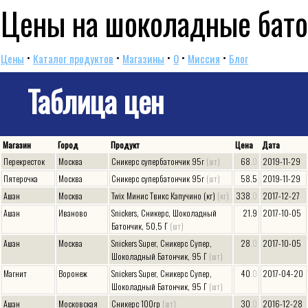
Цены на шоколадные бат
•
•
•
•
•
Цены
Каталог продуктов
Магазины
O
Миссия
Блог
Таблица цен
Магазин
Город
Продукт
Цена
Дата
Перекресток
Москва
Сникерс супербатончик 95г
(шт)
68
.0
2019-11-29
Пятерочка
Москва
Сникерс супербатончик 95г
(шт)
58.5
2019-11-29
Ашан
Москва
Twix Минис Твикс Капучино (кг)
(кг)
338
.0
2017-12-27
Ашан
Иваново
Snickers, Сникерс, Шоколадный
21.9
2017-10-05
Батончик, 50,5 Г
(шт)
Ашан
Москва
Snickers Super, Сникерс Супер,
28
.0
2017-10-05
Шоколадный Батончик, 95 Г
(шт)
Магнит
Воронеж
Snickers Super, Сникерс Супер,
40
.0
2017-04-20
Шоколадный Батончик, 95 Г
(шт)
Ашан
Московская
Сникерс 100гр
(шт)
30
.0
2016-12-28