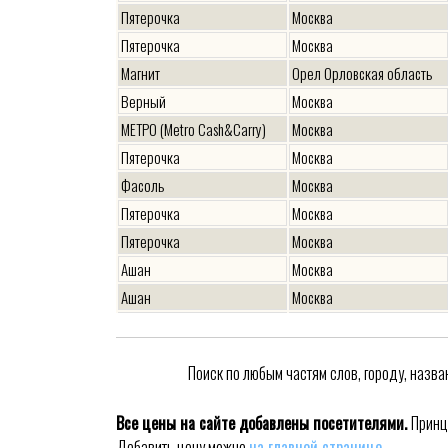
Пятерочка
Москва
Пятерочка
Москва
Магнит
Орел Орловская область
Верный
Москва
МЕТРО (Metro Cash&Carry)
Москва
Пятерочка
Москва
Фасоль
Москва
Пятерочка
Москва
Пятерочка
Москва
Ашан
Москва
Ашан
Москва
Billa
Москва
Магнит
Ростов-на-Дону
Поиск по любым частям слов, городу, назва
Лента
Новосибирск
Глобус
Рязань
Все цены на сайте добавлены посетителями.
Принц
Глобус
Рязань
Добавить цену можно
на главной странице
.