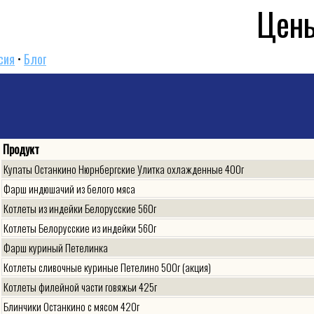
Цены
сия
•
Блог
Продукт
Купаты Останкино Нюрнбергские Улитка охлажденные 400г
Фарш индюшачий из белого мяса
Котлеты из индейки Белорусские 560г
Котлеты Белорусские из индейки 560г
Фарш куриный Петелинка
Котлеты сливочные куриные Петелино 500г (акция)
Котлеты филейной части говяжьи 425г
Блинчики Останкино с мясом 420г