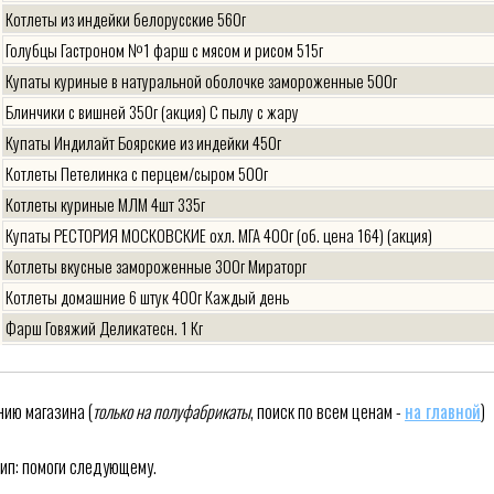
Котлеты из индейки белорусские 560г
Голубцы Гастроном №1 фарш с мясом и рисом 515г
Купаты куриные в натуральной оболочке замороженные 500г
Блинчики с вишней 350г (акция) С пылу с жару
Купаты Индилайт Боярские из индейки 450г
Котлеты Петелинка с перцем/сыром 500г
Котлеты куриные МЛМ 4шт 335г
Купаты РЕСТОРИЯ МОСКОВСКИЕ охл. МГА 400г (об. цена 164) (акция)
Котлеты вкусные замороженные 300г Мираторг
Котлеты домашние 6 штук 400г Каждый день
Фарш Говяжий Деликатесн. 1 Кг
Купаты Останкино Говяжьи
Фарш Индюшиный Городской
нию магазина (
только на полуфабрикаты
, поиск по всем ценам -
на главной
Сырники Солнцепек Сибирский Гурман По-домашнему
Фарш Индейки
ип: помоги следующему.
Фарш Индейки