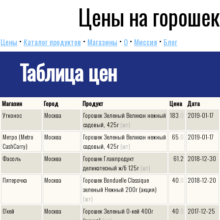
Цены на горошек
•
•
•
•
•
Цены
Каталог продуктов
Магазины
O
Миссия
Блог
Таблица цен
Магазин
Город
Продукт
Цена
Дата
Утконос
Москва
Горошек Зеленый Великан нежный
183
.0
2019-01-17
садовый, 425г
(шт)
Метро (Metro
Москва
Горошек Зеленый Великан нежный
65
.0
2019-01-17
CashCarry)
садовый, 425г
(шт)
Фасоль
Москва
Горошек Главпродукт
61.2
2018-12-30
деликатесный ж/б 125г
(шт)
Пятерочка
Москва
Горошек Bonduelle Classique
40
.0
2018-12-20
зеленый Нежный 200г (акция)
(шт)
О'кей
Москва
Горошек Зеленый О-кей 400г
40
.0
2017-12-25