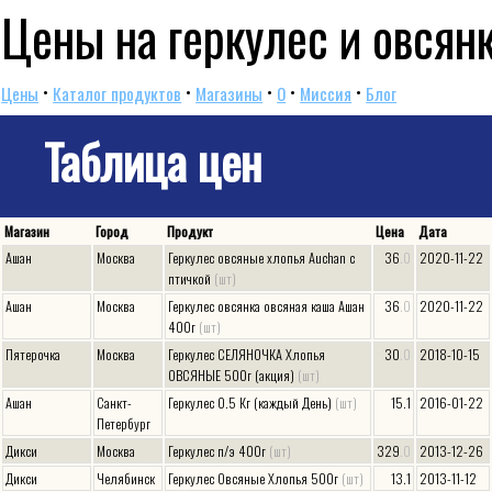
Цены на геркулес и овсян
•
•
•
•
•
Цены
Каталог продуктов
Магазины
O
Миссия
Блог
Таблица цен
Магазин
Город
Продукт
Цена
Дата
Ашан
Москва
Геркулес овсяные хлопья Auchan с
36
.0
2020-11-22
птичкой
(шт)
Ашан
Москва
Геркулес овсянка овсяная каша Ашан
36
.0
2020-11-22
400г
(шт)
Пятерочка
Москва
Геркулес СЕЛЯНОЧКА Хлопья
30
.0
2018-10-15
ОВСЯНЫЕ 500г (акция)
(шт)
Ашан
Санкт-
Геркулес 0.5 Кг (каждый День)
(шт)
15.1
2016-01-22
Петербург
Дикси
Москва
Геркулес п/э 400г
(шт)
329
.0
2013-12-26
Дикси
Челябинск
Геркулес Овсяные Хлопья 500г
(шт)
13.1
2013-11-12