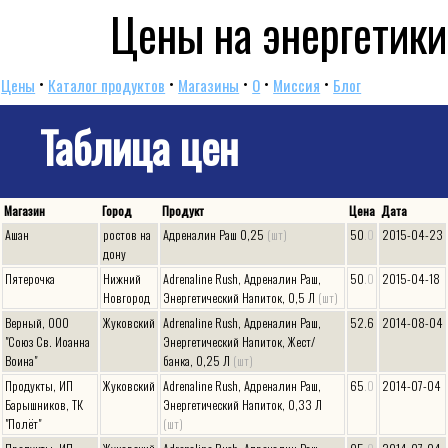
Цены на энергетики
•
•
•
•
•
Цены
Каталог продуктов
Магазины
O
Миссия
Блог
Таблица цен
Магазин
Город
Продукт
Цена
Дата
Ашан
ростов на
Адреналин Раш 0,25
(шт)
50
.0
2015-04-23
дону
Пятерочка
Нижний
Adrenaline Rush, Адреналин Раш,
50
.0
2015-04-18
Новгород
Энергетический Напиток, 0,5 Л
(шт)
Верный, ООО
Жуковский
Adrenaline Rush, Адреналин Раш,
52.6
2014-08-04
"Союз Св. Иоанна
Энергетический Напиток, Жест/
Воина"
банка, 0,25 Л
(шт)
Продукты, ИП
Жуковский
Adrenaline Rush, Адреналин Раш,
65
.0
2014-07-04
Барышников, ТК
Энергетический Напиток, 0,33 Л
"Полёт"
(шт)